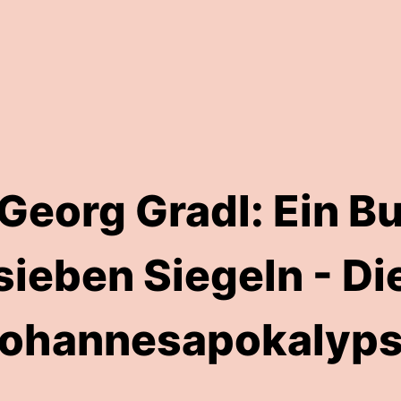
eorg Gradl: Ein B
sieben Siegeln - Di
ohannesapokalyp