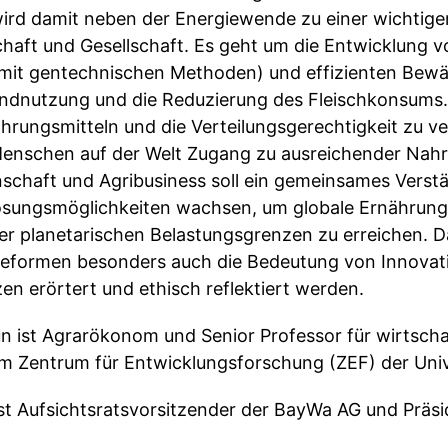
rd damit neben der Energiewende zu einer wichtige
haft und Gesellschaft. Es geht um die Entwicklung v
h mit gentechnischen Methoden) und effizienten Be
ndnutzung und die Reduzierung des Fleischkonsums. 
hrungsmitteln und die Verteilungsgerechtigkeit zu v
e Menschen auf der Welt Zugang zu ausreichender Nahr
schaft und Agribusiness soll ein gemeinsames Verst
sungsmöglichkeiten wachsen, um globale Ernährung
der planetarischen Belastungsgrenzen zu erreichen. D
Reformen besonders auch die Bedeutung von Innovat
n erörtert und ethisch reflektiert werden.
un ist Agrarökonom und Senior Professor für wirtscha
m Zentrum für Entwicklungsforschung (ZEF) der Univ
 ist Aufsichtsratsvorsitzender der BayWa AG und Prä